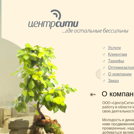
Услуги
Клиентам
Тарифы
Оптимизато
О компании
Заказ
О компан
ООО «ЦентрСити» 
работу в области
свою деятельност
Молодость и дина
ниве продвижения 
проверенные, над
добиваться велик