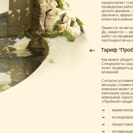
предполагает ста
проведению работ 
долгого времени.
увеличить эффект
клиентов в компа
Окажется ли мето
Да, окажется — уж
работ по продвиж
претендентов на 
Тариф "Про
Как можно убедит
Специалисты наше
хочет проверить 
вложений.
Согласно условия
месяцев, стоимос
компании может у
окончания срока 
компанией «Центр
«Пробный» входят
маркетингов
исследовани
предоставле
оптимизация